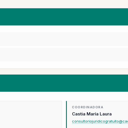
COORDINADORA
Castia María Laura
consultoriojuridicogratuito@ca