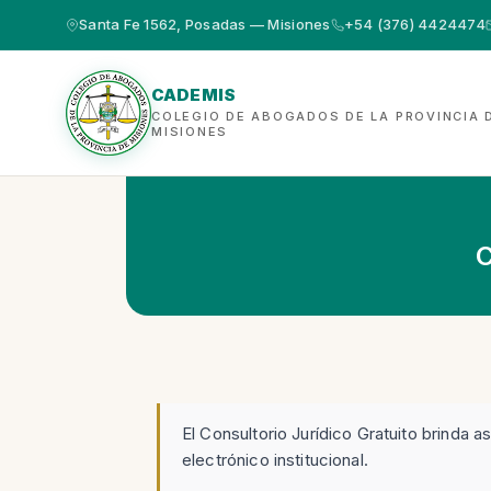
Santa Fe 1562, Posadas — Misiones
+54 (376) 4424474
CADEMIS
COLEGIO DE ABOGADOS DE LA PROVINCIA 
MISIONES
C
El Consultorio Jurídico Gratuito brinda
electrónico institucional.