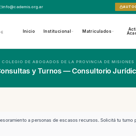
info@cademis.org.ar
AUTO
Act
Inicio
Institucional
Matriculados
DE
Aca
COLEGIO DE ABOGADOS DE LA PROVINCIA DE MISIONES
onsultas y Turnos — Consultorio Jurídi
 asesoramiento a personas de escasos recursos. Solicitá tu turno