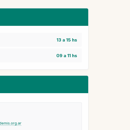
13 a 15 hs
09 a 11 hs
demis.org.ar